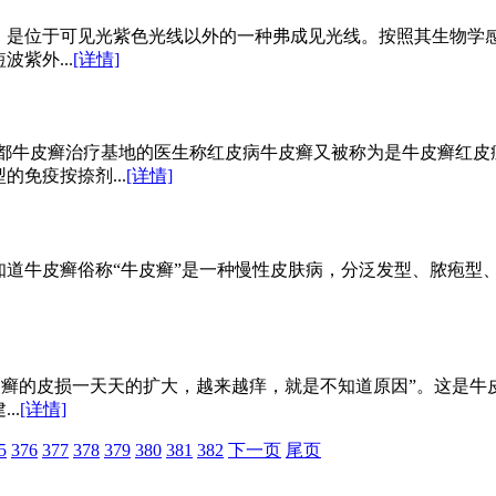
，是位于可见光紫色光线以外的一种弗成见光线。按照其生物学
紫外...
[详情]
成都牛皮癣治疗基地的医生称红皮病牛皮癣又被称为是牛皮癣红皮
免疫按捺剂...
[详情]
知道牛皮癣俗称“牛皮癣”是一种慢性皮肤病，分泛发型、脓疱型
皮癣的皮损一天天的扩大，越来越痒，就是不知道原因”。这是牛
..
[详情]
5
376
377
378
379
380
381
382
下一页
尾页