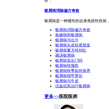
答：
银屑病消除偏方奇效
银屑病是一种慢性的自身免疫性疾病
·
银屑病消除偏方奇效
·
鱼鳞病和银屑病
·
银屑病与出汗
·
银屑病头皮轻度脱发
·
银屑病夏天特别红
·
藕汤银屑病
·
银屑病宜出门吗
·
银屑病玫瑰歌
·
银屑病秋季如何保养
·
银屑病指甲黑化
·
银屑病与牛皮
·
活血祛风治疗银屑病
更多>>
医院医师