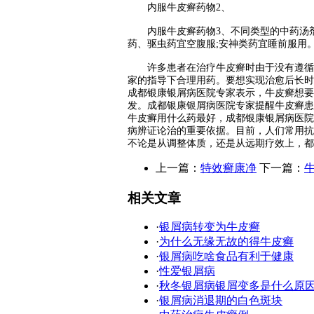
内服牛皮癣药物2、
内服牛皮癣药物3、不同类型的中药汤剂
药、驱虫药宜空腹服;安神类药宜睡前服用
许多患者在治疗牛皮癣时由于没有遵循用
家的指导下合理用药。要想实现治愈后长时
成都银康银屑病医院专家表示，牛皮癣想要
发。成都银康银屑病医院专家提醒牛皮癣患
牛皮癣用什么药最好，成都银康银屑病医院
病辨证论治的重要依据。目前，人们常用抗
不论是从调整体质，还是从远期疗效上，都
上一篇：
特效癣康净
下一篇：
相关文章
·
银屑病转变为牛皮癣
·
为什么无缘无故的得牛皮癣
·
银屑病吃啥食品有利于健康
·
性爱银屑病
·
秋冬银屑病银屑变多是什么原
·
银屑病消退期的白色斑块