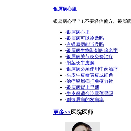
银屑病心里
银屑病心里？1.不要轻信偏方。银屑
·
银屑病心里
·
银屑病可以冷敷吗
·
有银屑病能当兵吗
·
银屑病生物制剂叫啥名字
·
银屑病关节炎免费治疗
·
阳茎长牛皮癣
·
银屑病必须使用中药治疗
·
头皮牛皮癣表皮成红色
·
治疗银屑病打免疫力针
·
银屑病背上早期
·
牛皮癣适合吃雪莲果吗
·
副银屑病的发病率
更多>>
医院医师