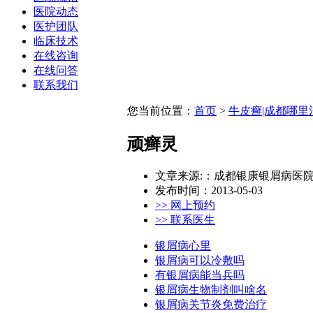
医院动态
医护团队
临床技术
在线咨询
在线问答
联系我们
您当前位置：
首页
>
牛皮癣|成都哪里
顽癣灵
文章来源:：成都银康银屑病医
发布时间：2013-05-03
>> 网上预约
>> 联系医生
银屑病心里
银屑病可以冷敷吗
有银屑病能当兵吗
银屑病生物制剂叫啥名
银屑病关节炎免费治疗