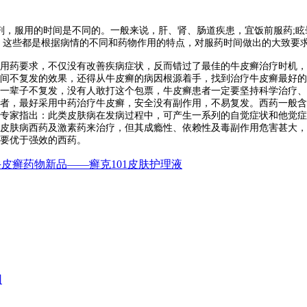
，服用的时间是不同的。一般来说，肝、肾、肠道疾患，宜饭前服药;眩
。这些都是根据病情的不同和药物作用的特点，对服药时间做出的大致要
药要求，不仅没有改善疾病症状，反而错过了最佳的牛皮癣治疗时机，
间不复发的效果，还得从牛皮癣的病因根源着手，找到治疗牛皮癣最好的
一辈子不复发，没有人敢打这个包票，牛皮癣患者一定要坚持科学治疗、
者，最好采用中药治疗牛皮癣，安全没有副作用，不易复发。西药一般含
专家指出：此类皮肤病在发病过程中，可产生一系列的自觉症状和他觉症
皮肤病西药及激素药来治疗，但其成瘾性、依赖性及毒副作用危害甚大，
要优于强效的西药。
牛皮癣药物新品——癣克101皮肤护理液
因