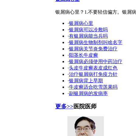
银屑病心里？1.不要轻信偏方。银屑
·
银屑病心里
·
银屑病可以冷敷吗
·
有银屑病能当兵吗
·
银屑病生物制剂叫啥名字
·
银屑病关节炎免费治疗
·
阳茎长牛皮癣
·
银屑病必须使用中药治疗
·
头皮牛皮癣表皮成红色
·
治疗银屑病打免疫力针
·
银屑病背上早期
·
牛皮癣适合吃雪莲果吗
·
副银屑病的发病率
更多>>
医院医师