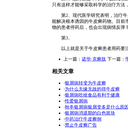
只有这样才能够采取科学的治疗方法
第2、现代医学研究表明，治疗牛皮
能解决根本诱因的牛皮癣药物。目前
物的患者停药后，也会出现病情反弹
第3、
以上就是关于牛皮癣患者用药要注意
上一篇：
诺华·克癣肽
下一篇：
相关文章
·
银屑病转变为牛皮癣
·
为什么无缘无故的得牛皮癣
·
银屑病吃啥食品有利于健康
·
性爱银屑病
·
秋冬银屑病银屑变多是什么原
·
银屑病消退期的白色斑块
·
中药治疗牛皮癣例
·
禁止牛皮癣广告