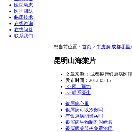
医院动态
医护团队
临床技术
在线咨询
在线问答
联系我们
您当前位置：
首页
>
牛皮癣|成都哪里
昆明山海棠片
文章来源:：成都银康银屑病医
发布时间：2013-05-15
>> 网上预约
>> 联系医生
银屑病心里
银屑病可以冷敷吗
有银屑病能当兵吗
银屑病生物制剂叫啥名
银屑病关节炎免费治疗